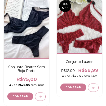
8
%
OFF
Conjunto Lauren
Conjunto Beatriz Sem
R$59,99
Bojo Preto
R$65,00
3
x de
R$20,00
sem juros
R$75,00
3
x de
R$25,00
sem juros
COMPRAR
COMPRAR