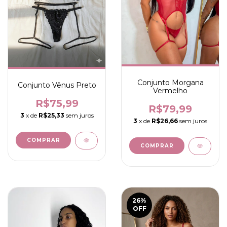
Conjunto Morgana
Conjunto Vênus Preto
Vermelho
R$75,99
R$79,99
3
x de
R$25,33
sem juros
3
x de
R$26,66
sem juros
COMPRAR
COMPRAR
26
%
OFF