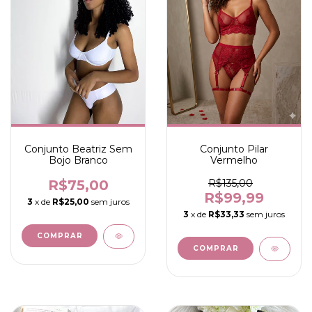
Conjunto Beatriz Sem
Conjunto Pilar
Bojo Branco
Vermelho
R$75,00
R$135,00
R$99,99
3
x de
R$25,00
sem juros
3
x de
R$33,33
sem juros
COMPRAR
COMPRAR