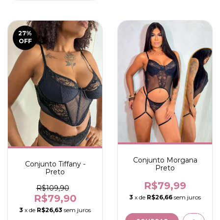
27
%
OFF
Conjunto Morgana
Conjunto Tiffany -
Preto
Preto
R$79,99
R$109,90
R$79,90
3
x de
R$26,66
sem juros
3
x de
R$26,63
sem juros