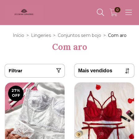
0
Início
>
Lingeries
>
Conjuntos sem bojo
>
Com aro
Com aro
Filtrar
27
%
OFF