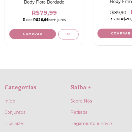
Body Emma
Body Flora Bordado
R$79,99
R$89,90
3
x de
R$20
3
x de
R$26,66
sem juros
COMPRAR
COMPRAR
Categorias
Saiba +
Início
Sobre Nós
Conjuntos
Retirada
Plus Size
Pagamento e Envio