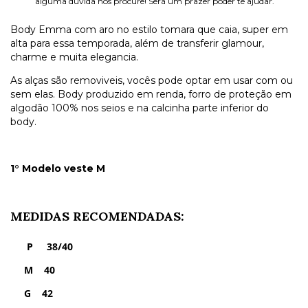
alguma dúvida nos procure! Será um prazer poder te ajudar.
Body Emma com aro no estilo tomara que caia, super em
alta para essa temporada, além de transferir glamour,
charme e muita elegancia.
As alças são removiveis, vocês pode optar em usar com ou
sem elas. Body produzido em renda, forro de proteção em
algodão 100% nos seios e na calcinha parte inferior do
body.
1° Modelo veste M
MEDIDAS RECOMENDADAS:
P 38/40
M 40
G 42