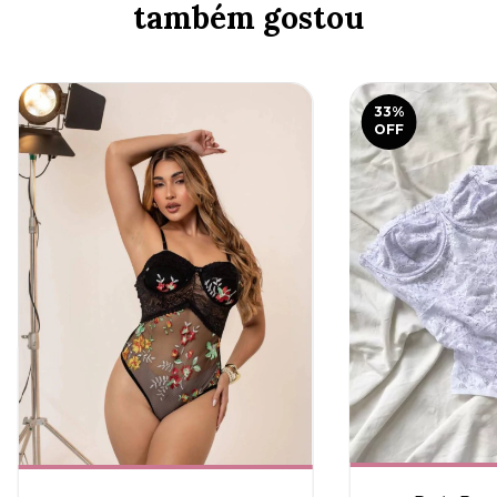
também gostou
33
%
OFF