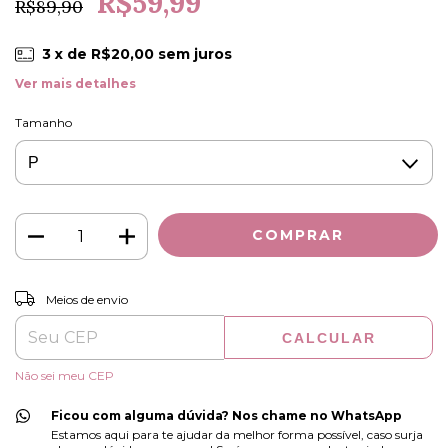
R$59,99
R$89,90
3
x de
R$20,00
sem juros
Ver mais detalhes
Tamanho
ALTERAR CEP
Entregas para o CEP:
Meios de envio
CALCULAR
Não sei meu CEP
Ficou com alguma dúvida? Nos chame no WhatsApp
Estamos aqui para te ajudar da melhor forma possível, caso surja