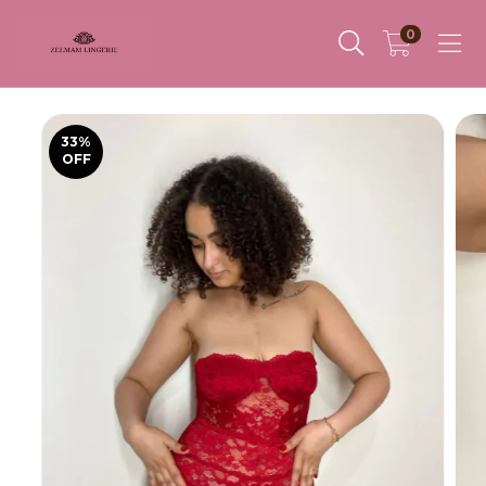
0
33
%
OFF