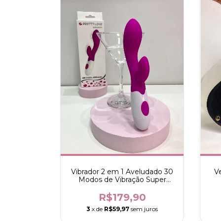
Vibrador 2 em 1 Aveludado 30
V
Modos de Vibração Super
Silencioso - Pretty Love
R$179,90
3
x de
R$59,97
sem juros