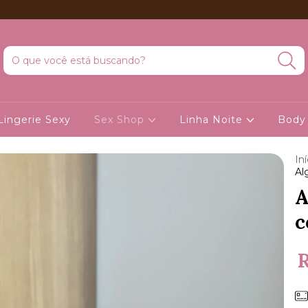
Lingerie Sexy
Sex Shop
Linha Noite
Body
Iní
Al
A
c
R