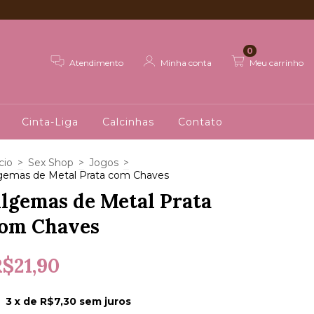
0
Atendimento
Minha conta
Meu carrinho
Cinta-Liga
Calcinhas
Contato
cio
>
Sex Shop
>
Jogos
>
gemas de Metal Prata com Chaves
lgemas de Metal Prata
om Chaves
$21,90
3
x de
R$7,30
sem juros