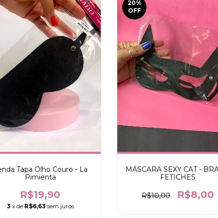
20
%
OFF
enda Tapa Olho Couro - La
MÁSCARA SEXY CAT - BRA
Pimienta
FETICHES
R$19,90
R$8,00
R$10,00
3
x de
R$6,63
sem juros