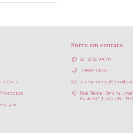
Entre em contato
5511958540670
11958540670
 e Envio
zeemamlinge@gmail.co
 Privacidade
Rua Flama - Jardim Umari
Paulo/SP (LOJA ONLINE
voluções