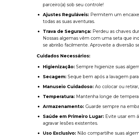
parceiro(a) sob seu controle!
Ajustes Reguláveis:
Permitem um encaixe p
todas as suas aventuras.
Trava de Segurança:
Perdeu as chaves du
Nossas algemas vêm com uma seta que indica
se abrirão facilmente. Aproveite a diversão
Cuidados Necessários:
Higienização:
Sempre higienize suas algem
Secagem:
Seque bem após a lavagem para p
Manuseio Cuidadoso:
Ao colocar ou retira
Temperatura:
Mantenha longe de temperatu
Armazenamento:
Guarde sempre na embala
Saúde em Primeiro Lugar:
Evite usar em á
agravar lesões existentes.
Uso Exclusivo:
Não compartilhe suas algemas