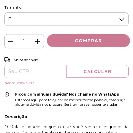
Tamanho
ALTERAR CEP
Entregas para o CEP:
Meios de envio
CALCULAR
Não sei meu CEP
Ficou com alguma dúvida? Nos chame no WhatsApp
Estamos aqui para te ajudar da melhor forma possível, caso surja
alguma dúvida nos procure! Será um prazer poder te ajudar.
Descrição
O Rafa é aquele conjunto que você veste e esquece da
vida de tão confortável e gostoso que esse conjunto é.