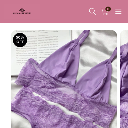
0
50
%
OFF