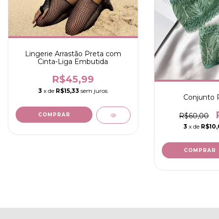
Lingerie Arrastão Preta com
Cinta-Liga Embutida
R$45,99
3
x de
R$15,33
sem juros
Conjunto 
R$60,00
3
x de
R$10
COMPRAR