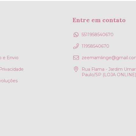
Entre em contato
5511958540670
11958540670
 e Envio
zeemamlinge@gmail.co
 Privacidade
Rua Flama - Jardim Umari
Paulo/SP (LOJA ONLINE
voluções