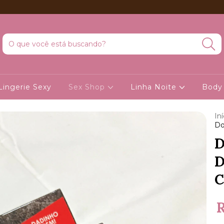
Lingerie Sexy
Sex Shop
Linha Noite
Body
Iní
Do
D
D
C
R