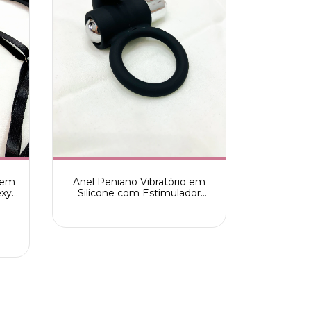
gem
Anel Peniano Vibratório em
exy
Silicone com Estimulador
Clitoriano