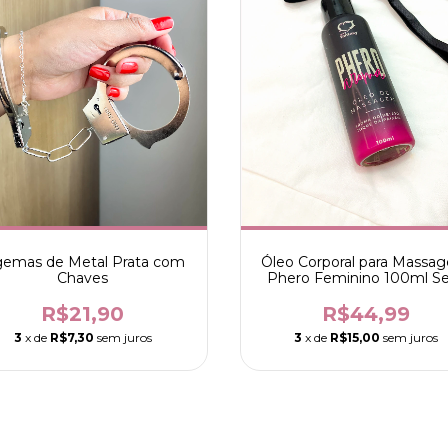
gemas de Metal Prata com
Óleo Corporal para Massa
Chaves
Phero Feminino 100ml S
Fantasy
R$21,90
R$44,99
3
x de
R$7,30
sem juros
3
x de
R$15,00
sem juros