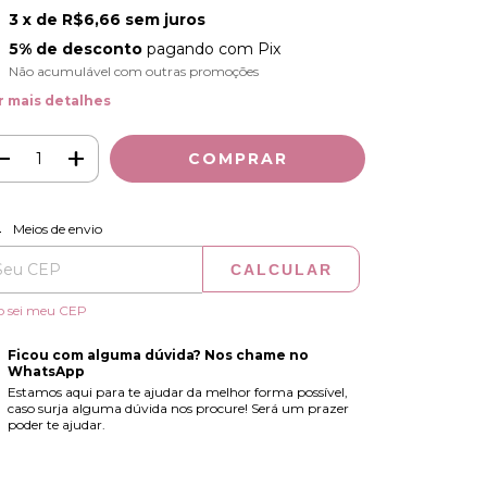
3
x de
R$6,66
sem juros
5% de desconto
pagando com Pix
Não acumulável com outras promoções
r mais detalhes
ALTERAR CEP
regas para o CEP:
Meios de envio
CALCULAR
o sei meu CEP
Ficou com alguma dúvida? Nos chame no
WhatsApp
Estamos aqui para te ajudar da melhor forma possível,
caso surja alguma dúvida nos procure! Será um prazer
poder te ajudar.