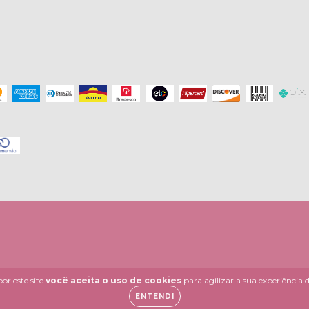
or este site
você aceita o uso de cookies
para agilizar a sua experiência
ENTENDI