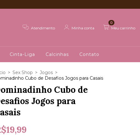
0
Atendimento
Minha conta
Meu carrinho
Cinta-Liga
Calcinhas
Contato
cio
>
Sex Shop
>
Jogos
>
minadinho Cubo de Desafios Jogos para Casais
ominadinho Cubo de
esafios Jogos para
asais
$19,99